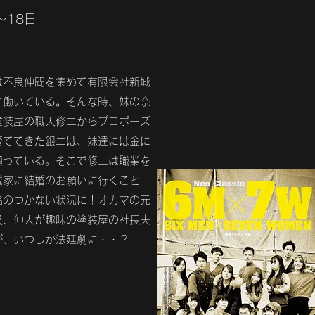
〜18日
は不良仲間を集めて有限会社新城
に働いている。そんな時、妹の奈
塗装屋の職人修二からプロポーズ
育ててきた銀二は、妹達には金に
願っている。そこで修二は職業を
城家に結婚のお願いに行くこと
拾のつかない状況に！オカマの元
員、仲人が趣味の塗装屋の社長夫
が、いつしか法廷劇に・・？
ー！