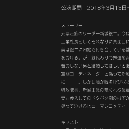
公演期間 2018年3月13日
​ストーリー
元暴走族のリーダー新城銀二。今
工業社長としてそれなりに真面目
美は銀二に内緒で付き合っている
を受ける。が、親代わりで妹達を
苦労しない男と結婚してほしいと
空間コーディネーターと偽って新
に・・・。しかし嘘が嘘を呼び収
特攻隊長、新城工業の荒くれ従業
妻も参入してのドタバタ劇のはず
笑って泣けるヒューマンコメディ
​キャスト