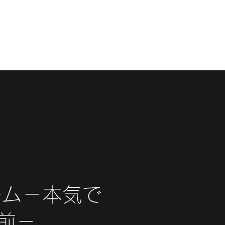
ホーム
ニュース
Only Stupid They
ーム－本気で
前－