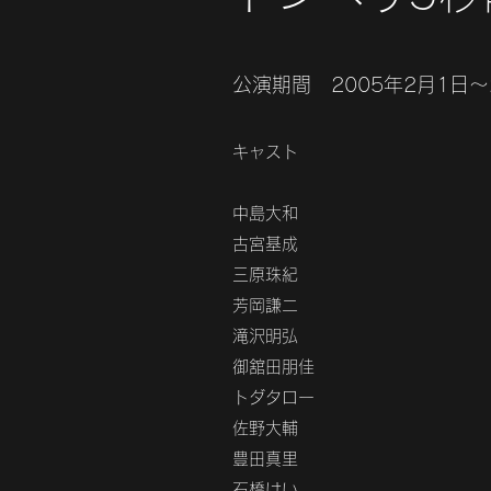
​公演期間 2005年2月1日～
キャスト
中島大和
古宮基成
三原珠紀
芳岡謙二
滝沢明弘
御舘田朋佳
トダタロー
佐野大輔
豊田真里
石橋けい