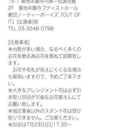
15-1 築地本願寺内第一伝道会館
2F　築地本願寺ブディストホール
劇団ノーティーボーイズ『OUT OF 
IT』(出演者)宛
TEL 03-3248-0798
[注意事項]
※台数が多い場合、なるべく多くの
お花を飾る為お花を重ねて設置致し
ます。
　お花や名札が見えにくくなる場合
も御座いますので、予めご了承下さ
い。
※大きなアレンジメント花は必ず引
き取り回収が可能なお花屋さんにて
お願い致します。
※指定業者以外のスタンド花は受け
取りできません。ご注意ください。
※回収は7月23日(日)17:30〜