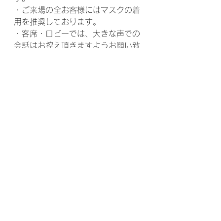
・ご来場の全お客様にはマスクの着
用を推奨しております。
・客席・ロビーでは、大きな声での
会話はお控え頂きますようお願い致
します。上演中に声を出すなど（出
演者の名前を呼ぶ等）もお控えくだ
さいますようお願い致します。
・ご観劇中に体調がすぐれないとお
見受けするお客様がいらっしゃいま
したら、劇場スタッフがお声掛けさ
せて頂きます。場合によってはご退
場頂くこともございます。ご理解・
ご協力の程、宜しくお願い申し上げ
ます。
・終演後は客席の消毒・清掃のた
め、速やかなご退場にご協力をお願
いいたします。グッズ販売やお化粧
室の利用時間を制限させて頂く場合